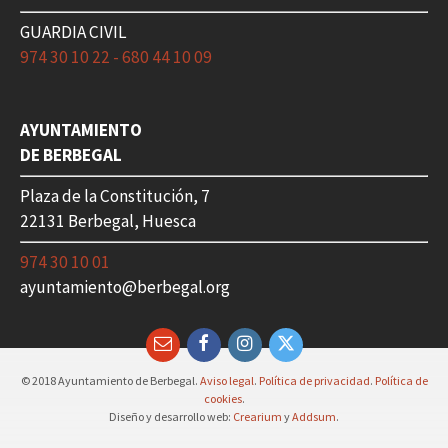
GUARDIA CIVIL
974 30 10 22 - 680 44 10 09
AYUNTAMIENTO
DE BERBEGAL
Plaza de la Constitución, 7
22131 Berbegal, Huesca
974 30 10 01
ayuntamiento@berbegal.org
Email
Facebook
Instagram
Twitter
© 2018 Ayuntamiento de Berbegal.
Aviso legal
.
Política de privacidad
.
Política de
cookies
.
Diseño y desarrollo web:
Crearium
y
Addsum
.