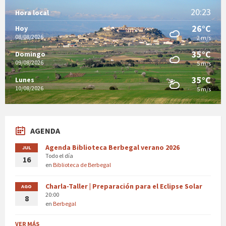
20:23
Hora local
26°C
Hoy
08/08/2026
2 m/s
35°C
Domingo
09/08/2026
5 m/s
35°C
Lunes
10/08/2026
5 m/s
AGENDA
Agenda Biblioteca Berbegal verano 2026
JUL
Todo el día
16
en
Biblioteca de Berbegal
Charla-Taller | Preparación para el Eclipse Solar
AGO
20:00
8
en
Berbegal
VER MÁS