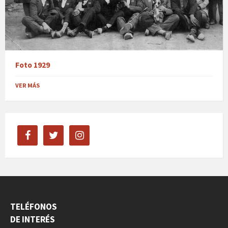
Foto 1929
VER MÁS
facebook
twitter
instagram
TELÉFONOS
DE INTERÉS