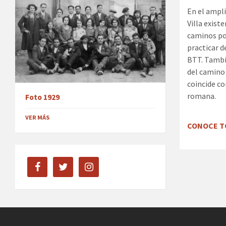
En el ampli
Villa exist
caminos po
practicar 
BTT. Tambi
del camino 
coincide co
romana.
Foto 1929
VER MÁS
CONOCE T
facebook
twitter
instagram