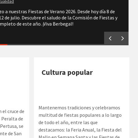
tualidad
 a nuestras Fiestas de Verano 2026. Desde hoy día 8 de
 12 de julio. Descubre el saludo de la Comisión de Fiestas y
mpleto de este año. ¡Viva Berbegal!
Cultura popular
Mantenemos tradiciones y celebramos
 el cruce de
multitud de fiestas populares a lo largo
 Peralta de
de todo el año, entre las que
 Pertusa, se
destacamos: la Feria Anual, la Fiesta del
ente de San
Mallo en Semana Santa y las Fiestas de