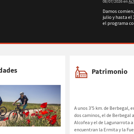
08/07/2026
en
Ac
Damos comienzo
julio y hasta el
el programa co
dades
Patrimonio
A unos 3’5 km. de Berbegal, en
dos caminos, el de Berbegal a
Alcofea y el de Lagunarrota a
encuentran la Ermita y la Fu