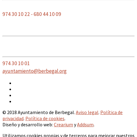
GUARDIA CIVIL
974 30 10 22 - 680 44 10 09
AYUNTAMIENTO
DE BERBEGAL
Plaza de la Constitución, 7
22131 Berbegal, Huesca
974 30 10 01
ayuntamiento@berbegal.org
Email
Facebook
Instagram
Twitter
© 2018 Ayuntamiento de Berbegal.
Aviso legal
.
Política de
privacidad
.
Política de cookies
.
Diseño y desarrollo web:
Crearium
y
Addsum
.
Utilizamos cookies propias y de terceros para mejorar nuestros