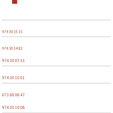
TELÉFONOS
DE INTERÉS
CENTRO DE SALUD
974 30 15 15
FARMACIA
974 30 14 82
COLEGIO
974 30 07 33
COMPLEJO DEPORTIVO
974 30 10 01
CASA RURAL
673 68 06 47
PARROQUIA
974 30 10 08