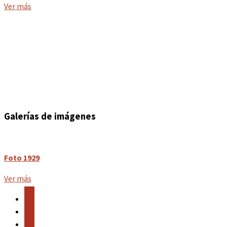
Ver más
CASA RURAL BERGALLO
Albergue de Peregrinos Municipal
LLAMAR
Galerías de imágenes
Foto 1929
Ver más
facebook
twitter
instagram