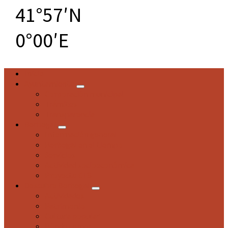
41°57′N
0°00′E
Inicio
Ayuntamiento
Corporación municipal
Trámites
Transparencia
Berbegal
Información general
Berbegal en el tiempo
Servicios
Actividad socioeconómica
Proyecto CES
Descubre Berbegal
Actividades
Patrimonio
Cultura popular
Dónde comer