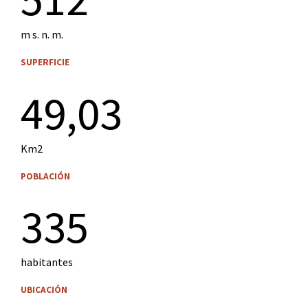
m s. n. m.
SUPERFICIE
49,03
Km2
POBLACIÓN
335
habitantes
UBICACIÓN