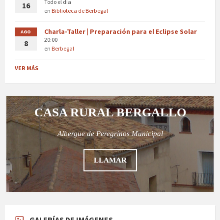
Todo el día
16
en
Biblioteca de Berbegal
Charla-Taller | Preparación para el Eclipse Solar
AGO
20:00
8
en
Berbegal
VER MÁS
CASA RURAL BERGALLO
Albergue de Peregrinos Municipal
LLAMAR
GALERÍAS DE IMÁGENES