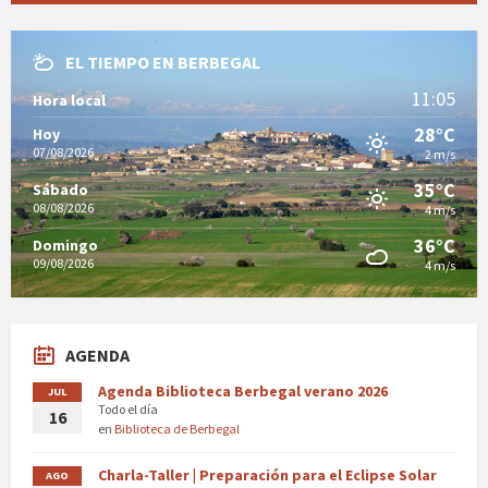
EL TIEMPO EN BERBEGAL
11:05
Hora local
28°C
Hoy
07/08/2026
2 m/s
35°C
Sábado
08/08/2026
4 m/s
36°C
Domingo
09/08/2026
4 m/s
AGENDA
Agenda Biblioteca Berbegal verano 2026
JUL
Todo el día
16
en
Biblioteca de Berbegal
Charla-Taller | Preparación para el Eclipse Solar
AGO