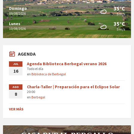
35°C
Domingo
09/08/2026
5 m/s
35°C
Lunes
10/08/2026
5 m/s
AGENDA
Agenda Biblioteca Berbegal verano 2026
JUL
Todo el día
16
en
Biblioteca de Berbegal
Charla-Taller | Preparación para el Eclipse Solar
AGO
20:00
8
en
Berbegal
VER MÁS