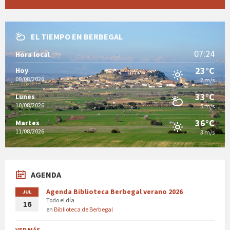
EL TIEMPO EN BERBEGAL
07:24
Hora local
23°C
Hoy
09/08/2026
2 m/s
33°C
Lunes
10/08/2026
5 m/s
36°C
Martes
11/08/2026
3 m/s
AGENDA
Agenda Biblioteca Berbegal verano 2026
JUL
Todo el día
16
en
Biblioteca de Berbegal
VER MÁS