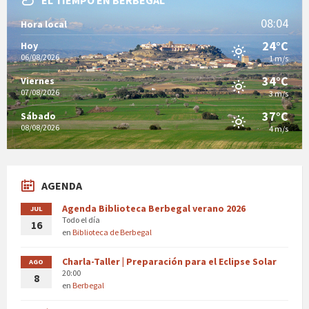
EL TIEMPO EN BERBEGAL
08:04
Hora local
24°C
Hoy
06/08/2026
1 m/s
34°C
Viernes
07/08/2026
3 m/s
37°C
Sábado
08/08/2026
4 m/s
AGENDA
Agenda Biblioteca Berbegal verano 2026
JUL
Todo el día
16
en
Biblioteca de Berbegal
Charla-Taller | Preparación para el Eclipse Solar
AGO
20:00
8
en
Berbegal