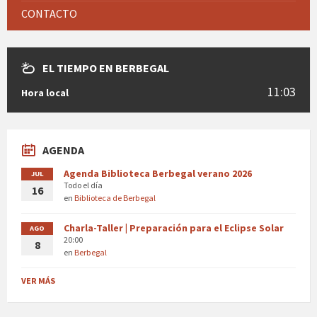
CONTACTO
EL TIEMPO EN BERBEGAL
11:03
Hora local
AGENDA
Agenda Biblioteca Berbegal verano 2026
JUL
Todo el día
16
en
Biblioteca de Berbegal
Charla-Taller | Preparación para el Eclipse Solar
AGO
20:00
8
en
Berbegal
VER MÁS