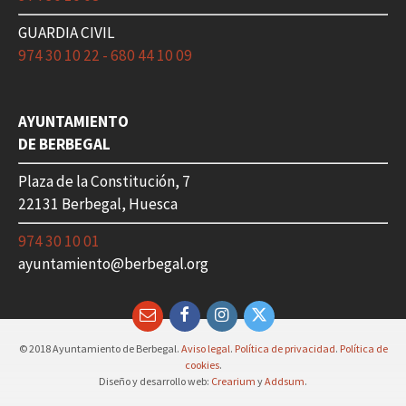
GUARDIA CIVIL
974 30 10 22 - 680 44 10 09
AYUNTAMIENTO
DE BERBEGAL
Plaza de la Constitución, 7
22131 Berbegal, Huesca
974 30 10 01
ayuntamiento@berbegal.org
Email
Facebook
Instagram
Twitter
© 2018 Ayuntamiento de Berbegal.
Aviso legal
.
Política de privacidad
.
Política de
cookies
.
Diseño y desarrollo web:
Crearium
y
Addsum
.