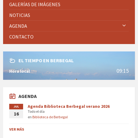
GALERÍAS DE IMÁGENES
NOTICIAS
AGENDA
CONTACTO
EL TIEMPO EN BERBEGAL
09:15
Hora local
AGENDA
Agenda Biblioteca Berbegal verano 2026
JUL
Todo el día
16
en
Biblioteca de Berbegal
VER MÁS