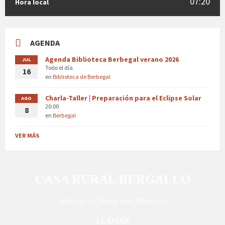
07:20
Hora local
AGENDA
Agenda Biblioteca Berbegal verano 2026
JUL
Todo el día
16
en
Biblioteca de Berbegal
Charla-Taller | Preparación para el Eclipse Solar
AGO
20:00
8
en
Berbegal
VER MÁS
CASA RURAL BERGALLO
Albergue de Peregrinos Municipal
LLAMAR