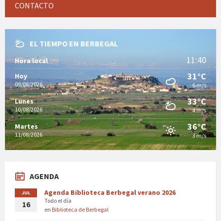
CONTACTO
EL TIEMPO EN BERBEGAL
11:40
Hora local
31°C
Hoy
09/08/2026
6 m/s
33°C
Lunes
10/08/2026
4 m/s
36°C
Martes
11/08/2026
3 m/s
AGENDA
Agenda Biblioteca Berbegal verano 2026
JUL
Todo el día
16
en
Biblioteca de Berbegal