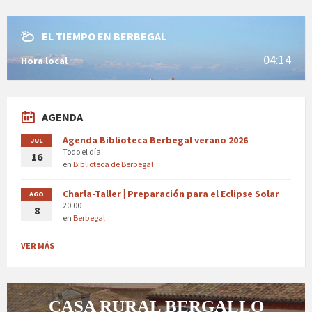
EL TIEMPO EN BERBEGAL
04:14
Hora local
AGENDA
Agenda Biblioteca Berbegal verano 2026
JUL
Todo el día
16
en
Biblioteca de Berbegal
Charla-Taller | Preparación para el Eclipse Solar
AGO
20:00
8
en
Berbegal
VER MÁS
CASA RURAL BERGALLO