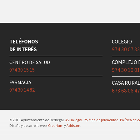
TELÉFONOS
COLEGIO
DE INTERÉS
974 30 07 3
COMPLEJO 
CENTRO DE SALUD
974 30 15 15
974 30 10 0
FARMACIA
CASA RURA
974 30 14 82
673 68 06 4
© 2018 Ayuntamiento de Berbegal.
Aviso legal
.
Política de privacidad
.
Política de c
Diseño y desarrollo web:
Crearium
y
Addsum
.