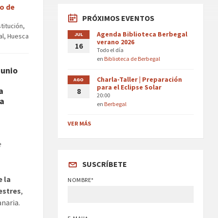
o de
PRÓXIMOS EVENTOS
titución,
Agenda Biblioteca Berbegal
JUL
al, Huesca
verano 2026
16
Todo el día
en
Biblioteca de Berbegal
junio
Charla-Taller | Preparación
AGO
para el Eclipse Solar
a
8
20:00
la
en
Berbegal
VER MÁS
e
SUSCRÍBETE
e la
NOMBRE*
estres
,
anaria.