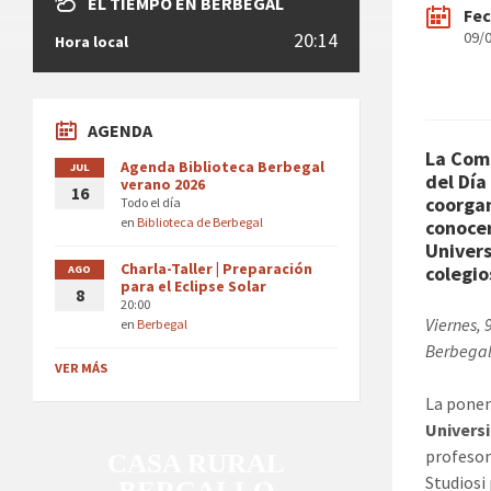
EL TIEMPO EN BERBEGAL
Fe
20:14
09/
Hora local
AGENDA
La Coma
Agenda Biblioteca Berbegal
JUL
del Día
verano 2026
16
coorgan
Todo el día
en
Biblioteca de Berbegal
conocer
Univers
Charla-Taller | Preparación
colegio
AGO
para el Eclipse Solar
8
20:00
Viernes, 
en
Berbegal
Berbega
VER MÁS
La ponen
Universi
profesor
CASA RURAL
Studiosi
BERGALLO