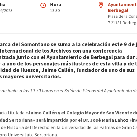
cha
Hora
Ayuntamient
Berbegal
06/2023
18:30
Plaza de la Cons
7 21131 Berbeg
rca del Somontano se suma a la celebración este 9 de 
 Internacional de los Archivos con una conferencia
izada junto con el Ayuntamiento de Berbegal para dar 
 a uno de los personajes más ilustres de esta villa y de 
idad de Huesca, Jaime Callén, fundador de uno de sus
s mayores universitarios.
9 de junio, a las 19.30 horas en el Salón de Plenos del Ayuntamiento d
l
cia titulada
«Jaime Callén y el Colegio Mayor de San Vicente d
dad Sertoriana» será impartida por el Dr. José María Lahoz Fin
 de Historia del Derecho en la Universidad de las Palmas de Gran C
 pro Universitate Sertoriana.