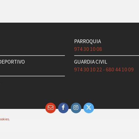
PARROQUIA
3
974 30 10 08
DEPORTIVO
GUARDIA CIVIL
1
974 30 10 22 - 680 44 10 09
L
7
Email
Facebook
Instagram
Twitter
ookies
.