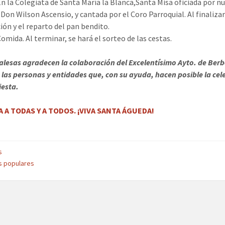
 En la Colegiata de Santa María la Blanca,Santa Misa oficiada por n
 Don Wilson Ascensio, y cantada por el Coro Parroquial. Al finalizar
ción y el reparto del pan bendito.
Comida. Al terminar, se hará el sorteo de las cestas.
alesas agradecen la colaboración del Excelentísimo Ayto. de Berb
 las personas y entidades que, con su ayuda, hacen posible la cel
iesta.
ÍA A TODAS Y A TODOS. ¡VIVA SANTA ÁGUEDA!
s
s populares