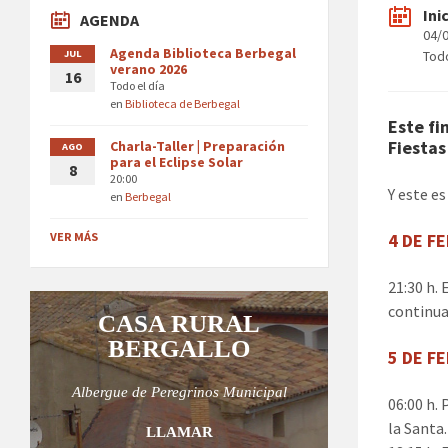
Ini
AGENDA
04/
Agenda Biblioteca Berbegal
JUL
Todo
verano 2026
16
Todo el día
en
Biblioteca de Berbegal
Este fi
Fiesta
Charla-Taller | Preparación
AGO
para el Eclipse Solar
8
20:00
Y este e
en
Berbegal
VER MÁS
4 DE F
21:30 h.
continua
CASA RURAL
BERGALLO
5 DE F
Albergue de Peregrinos Municipal
06:00 h.
la Santa
LLAMAR