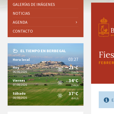
GALERÍAS DE IMÁGENES
NOTICIAS
AGENDA
CONTACTO
EL TIEMPO EN BERBEGAL
03:27
Hora local
23°C
Hoy
06/08/2026
1 m/s
34°C
Viernes
07/08/2026
2 m/s
37°C
Sábado
08/08/2026
4 m/s
E