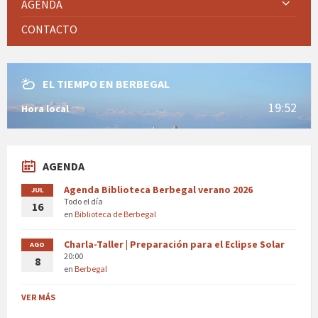
AGENDA
CONTACTO
EL TIEMPO EN BERBEGAL
19:52
Hora local
AGENDA
Agenda Biblioteca Berbegal verano 2026
JUL
Todo el día
16
en
Biblioteca de Berbegal
Charla-Taller | Preparación para el Eclipse Solar
AGO
20:00
8
en
Berbegal
VER MÁS