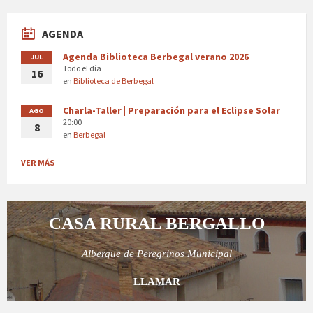
AGENDA
Agenda Biblioteca Berbegal verano 2026
JUL
Todo el día
16
en
Biblioteca de Berbegal
Charla-Taller | Preparación para el Eclipse Solar
AGO
20:00
8
en
Berbegal
VER MÁS
CASA RURAL BERGALLO
Albergue de Peregrinos Municipal
LLAMAR