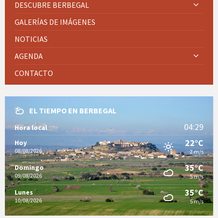
DESCUBRE BERBEGAL
GALERÍAS DE IMÁGENES
NOTICIAS
AGENDA
CONTACTO
EL TIEMPO EN BERBEGAL
04:29
Hora local
22°C
Hoy
08/08/2026
2 m/s
35°C
Domingo
09/08/2026
5 m/s
35°C
Lunes
10/08/2026
5 m/s