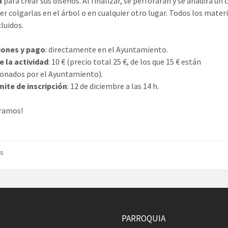
a
para crear sus diseños. Al finalizar, se perforarán y se añadirá un 
er colgarlas en el árbol o en cualquier otro lugar. Todos los mater
cluidos.
ciones y pago
: directamente en el Ayuntamiento.
e la actividad
: 10 € (precio total 25 €, de los que 15 € están
onados por el Ayuntamiento).
mite de inscripción
: 12 de diciembre a las 14 h.
eramos!
es
PARROQUIA