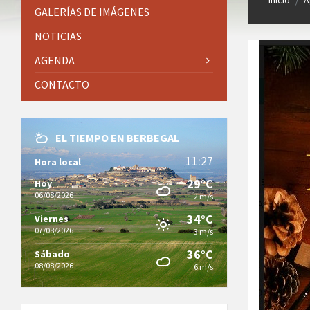
Inicio
A
/
GALERÍAS DE IMÁGENES
NOTICIAS
AGENDA
CONTACTO
EL TIEMPO EN BERBEGAL
11:27
Hora local
29°C
Hoy
06/08/2026
2 m/s
34°C
Viernes
07/08/2026
3 m/s
36°C
Sábado
08/08/2026
6 m/s