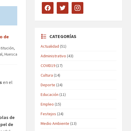
facebook
twitter
instagram
CATEGORÍAS
o de
Actualidad
(51)
titución,
al, Huesca
Administrativo
(43)
COVID19
(17)
Cultura
(14)
as
en el
Deporte
(24)
Educación
(11)
Empleo
(15)
Festejos
(24)
olas de
Medio Ambiente
(13)
apel de