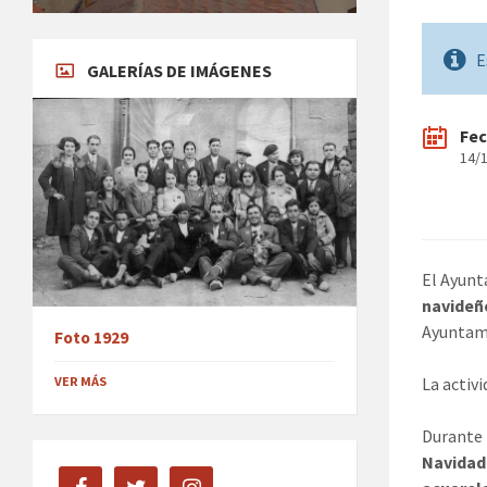
E
GALERÍAS DE IMÁGENES
Fe
14/
El Ayunt
navideñ
Ayuntam
Foto 1929
La activ
VER MÁS
Durante 
Navidad
facebook
twitter
instagram