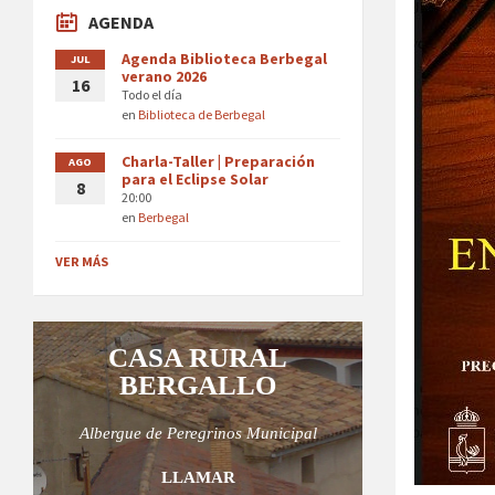
AGENDA
Agenda Biblioteca Berbegal
JUL
verano 2026
16
Todo el día
en
Biblioteca de Berbegal
Charla-Taller | Preparación
AGO
para el Eclipse Solar
8
20:00
en
Berbegal
VER MÁS
CASA RURAL
BERGALLO
Albergue de Peregrinos Municipal
LLAMAR