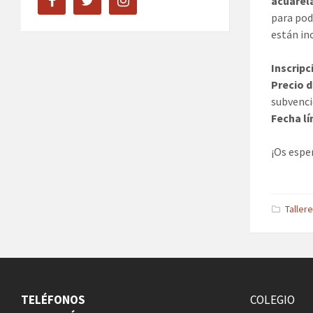
acuarel
para pod
están in
Inscrip
Precio d
subvenci
Fecha lí
¡Os esp
Taller
TELÉFONOS
COLEGIO