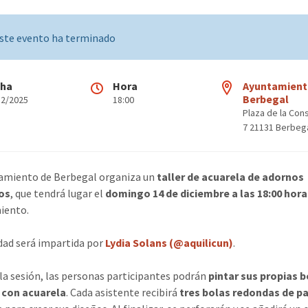
ste evento ha terminado
cha
Hora
Ayuntamient
Berbegal
12/2025
18:00
Plaza de la Cons
7 21131 Berbeg
amiento de Berbegal organiza un
taller de acuarela de adornos
os
, que tendrá lugar el
domingo 14 de diciembre a las 18:00 hor
iento.
idad será impartida por
Lydia Solans (@aquilicun)
.
la sesión, las personas participantes podrán
pintar sus propias b
 con acuarela
. Cada asistente recibirá
tres bolas redondas de p