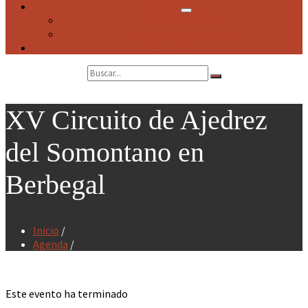
Agenda
Próximos eventos
Archivo de eventos
Contacto
Search:
XV Circuito de Ajedrez
del Somontano en
Berbegal
Inicio
/
Agenda
/
Este evento ha terminado