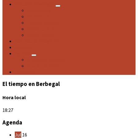
Descubre Berbegal
Actividades
Patrimonio
Cultura popular
Dónde comer
Dónde dormir
Galerías de imágenes
Noticias
Agenda
Próximos eventos
Archivo de eventos
Contacto
El tiempo en Berbegal
Hora local
18:27
Agenda
Jul
16