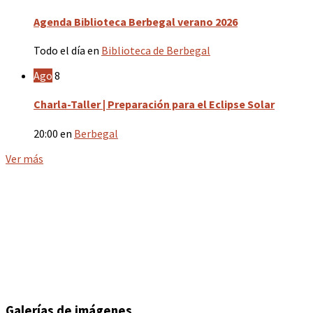
Agenda Biblioteca Berbegal verano 2026
Todo el día
en
Biblioteca de Berbegal
Ago
8
Charla-Taller | Preparación para el Eclipse Solar
20:00
en
Berbegal
Ver más
CASA RURAL BERGALLO
Albergue de Peregrinos Municipal
LLAMAR
Galerías de imágenes