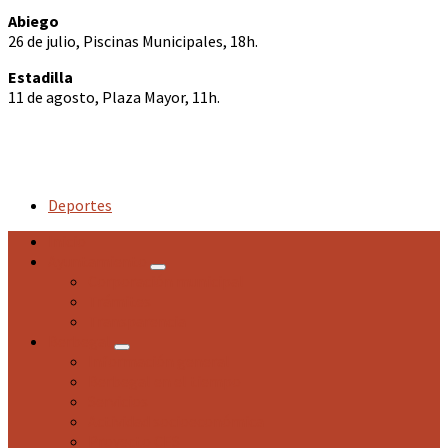
Abiego
26 de julio, Piscinas Municipales, 18h.
Estadilla
11 de agosto, Plaza Mayor, 11h.
Deportes
Inicio
Ayuntamiento
Corporación municipal
Trámites
Transparencia
Berbegal
Información general
Berbegal en el tiempo
Servicios
Actividad socioeconómica
Proyecto CES