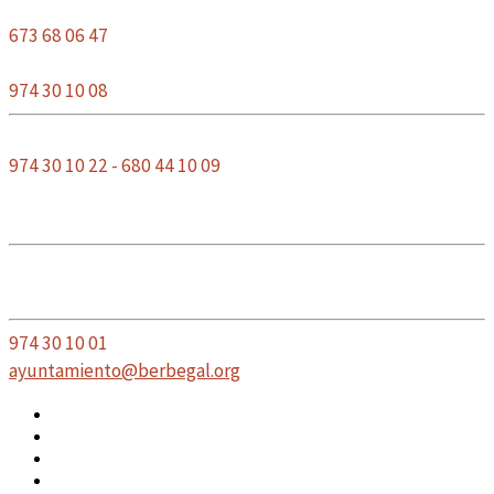
CASA RURAL
673 68 06 47
PARROQUIA
974 30 10 08
GUARDIA CIVIL
974 30 10 22 - 680 44 10 09
AYUNTAMIENTO
DE BERBEGAL
Plaza de la Constitución, 7
22131 Berbegal, Huesca
974 30 10 01
ayuntamiento@berbegal.org
Email
Facebook
Instagram
Twitter