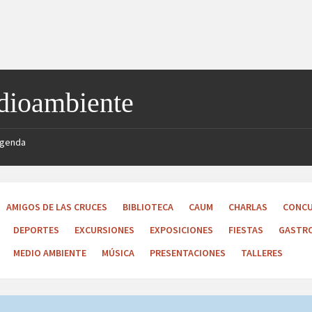
ioambiente
genda
AMIGOS DE LAS CRUCES
BIBLIOTECA
CAUM
CHARLAS
CONC
DEPORTES
EXCURSIONES
EXPOSICIONES
FIESTAS
GASTR
MEDIO AMBIENTE
MÚSICA
PRESENTACIONES
TALLERES