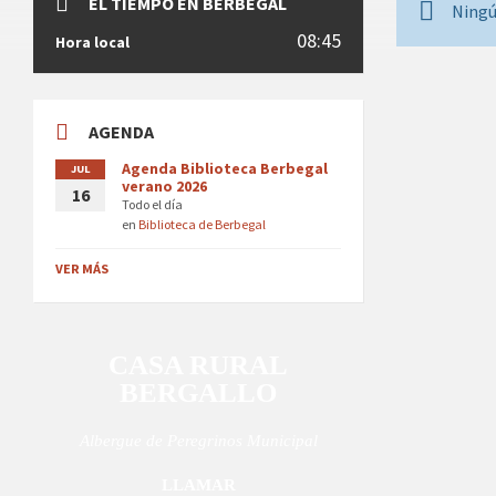
EL TIEMPO EN BERBEGAL
Ningú
08:45
Hora local
AGENDA
Agenda Biblioteca Berbegal
JUL
verano 2026
16
Todo el día
en
Biblioteca de Berbegal
VER MÁS
CASA RURAL
BERGALLO
Albergue de Peregrinos Municipal
LLAMAR