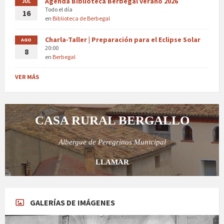
Agenda Biblioteca Berbegal verano 2026
JUL
Todo el día
16
en
Biblioteca de Berbegal
Charla-Taller | Preparación para el Eclipse Solar
AGO
20:00
8
en
Berbegal
VER MÁS
CASA RURAL BERGALLO
Albergue de Peregrinos Municipal
LLAMAR
GALERÍAS DE IMÁGENES