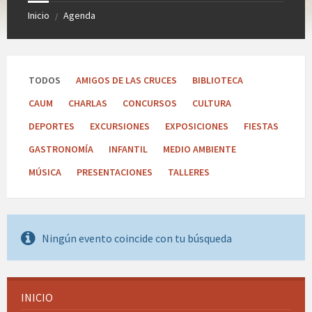
Inicio
Agenda
/
TODOS
AMIGOS DE LAS CRUCES
BIBLIOTECA
CAUM
CHARLAS
CONCURSOS
CULTURA
DEPORTES
EXCURSIONES
EXPOSICIONES
FIESTAS
GASTRONOMÍA
INFANTIL
MEDIO AMBIENTE
MÚSICA
PRESENTACIONES
TALLERES
Ningún evento coincide con tu búsqueda
INICIO