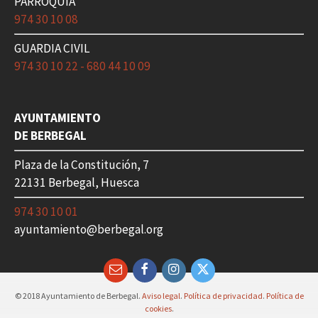
PARROQUIA
974 30 10 08
GUARDIA CIVIL
974 30 10 22 - 680 44 10 09
AYUNTAMIENTO
DE BERBEGAL
Plaza de la Constitución, 7
22131 Berbegal, Huesca
974 30 10 01
ayuntamiento@berbegal.org
Email
Facebook
Instagram
Twitter
© 2018 Ayuntamiento de Berbegal.
Aviso legal
.
Política de privacidad
.
Política de
cookies
.