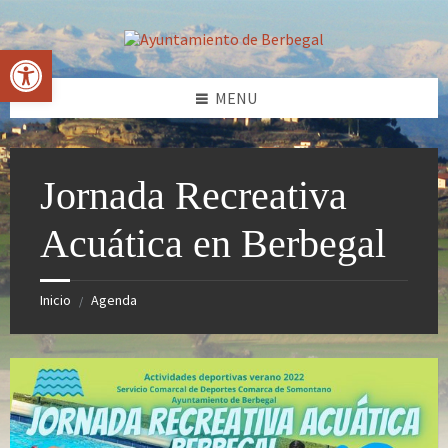
Skip
Skip
Skip
Skip
to
to
to
to
content
left
right
footer
Abrir barra de herramientas
sidebar
sidebar
MENU
Jornada Recreativa
Acuática en Berbegal
Inicio
Agenda
/