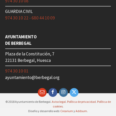
974 30 10 08
GUARDIA CIVIL
974 30 10 22 - 680 44 10 09
AYUNTAMIENTO
DE BERBEGAL
Plaza de la Constitución, 7
22131 Berbegal, Huesca
974 30 10 01
ayuntamiento@berbegal.org
Email
Facebook
Instagram
Twitter
© 2018 Ayuntamiento de Berbegal.
Aviso legal
.
Política de privacidad
.
Política de
cookies
.
Diseño y desarrollo web:
Crearium
y
Addsum
.