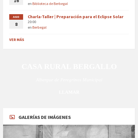
16
en
Biblioteca de Berbegal
Charla-Taller | Preparación para el Eclipse Solar
AGO
20:00
8
en
Berbegal
VER MÁS
CASA RURAL BERGALLO
Albergue de Peregrinos Municipal
LLAMAR
GALERÍAS DE IMÁGENES