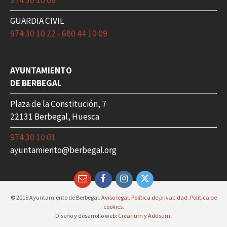
974 30 10 08
GUARDIA CIVIL
974 30 10 22 - 680 44 10 09
AYUNTAMIENTO
DE BERBEGAL
Plaza de la Constitución, 7
22131 Berbegal, Huesca
974 30 10 01
ayuntamiento@berbegal.org
Email
Facebook
Instagram
Twitter
© 2018 Ayuntamiento de Berbegal.
Aviso legal
.
Política de privacidad
.
Política de
cookies
.
Diseño y desarrollo web:
Crearium
y
Addsum
.