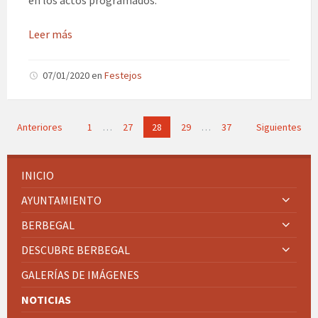
en los actos programados.
Leer más
07/01/2020
en
Festejos
Paginación
Anteriores
1
…
27
28
29
…
37
Siguientes
de
entradas
INICIO
AYUNTAMIENTO
BERBEGAL
DESCUBRE BERBEGAL
GALERÍAS DE IMÁGENES
NOTICIAS