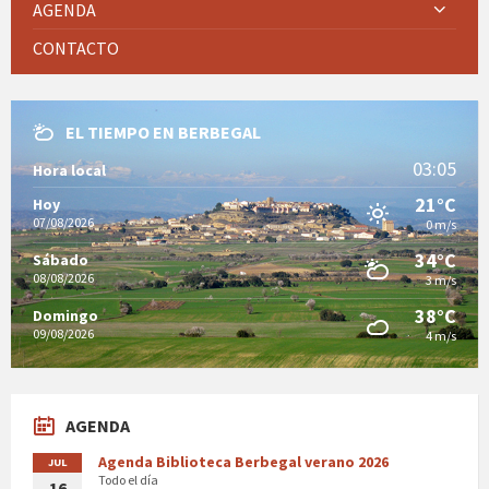
AGENDA
CONTACTO
EL TIEMPO EN BERBEGAL
03:05
Hora local
21°C
Hoy
07/08/2026
0 m/s
34°C
Sábado
08/08/2026
3 m/s
38°C
Domingo
09/08/2026
4 m/s
AGENDA
Agenda Biblioteca Berbegal verano 2026
JUL
Todo el día
16